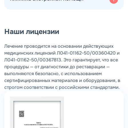
Балашиха
Наши лицензии
Узнать общую информаци
г. Королев, пр. Космонавтов, д.11
Лечение проводится на основании действующих
+7 (495) 324-50-50
медицинских лицензий Л041-01162-50/00360420 и
Л041-01162-50/00367813. Это гарантирует, что все
Пн-Вс: 08:00 - 21:00
процедуры — от диагностики до реставрации —
выполняются безопасно, с использованием
г. Королев, пр. Космонавтов, д.37
Санитарный час: 14:00 - 15:00
сертифицированных материалов и оборудования, в
+7 (495) 989-00-48
Подробнее
строгом соответствии с российскими стандартами.
Пн-Вс: 08:00 - 21:00
г. Королев, ул. Терешковой, д.8/28
Санитарный час: 14:00 - 15:00
+7 (495) 156-20-30
Подробнее
Пн-Вс: 08:00 - 21:00