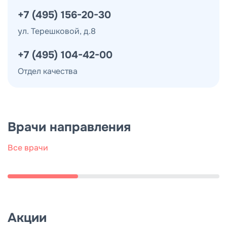
+7 (495) 156-20-30
ул. Терешковой, д.8
+7 (495) 104-42-00
Отдел качества
Голубев Виталий Викторович
Врачи направления
Опыт: 24 года
Принимает в клиниках:
Отзывы: 4 шт.
Все врачи
г. Королев, пр. Космонавтов, д.37
Ортодонт
Акции