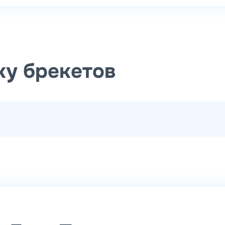
ку брекетов
ие брекет-системы Carriere SLX 3D (брекеты и замки н
(брекеты и замки на одну челюсть)