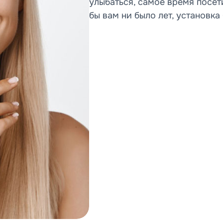
улыбаться, самое время посет
бы вам ни было лет, установк
ору
ыберите гор