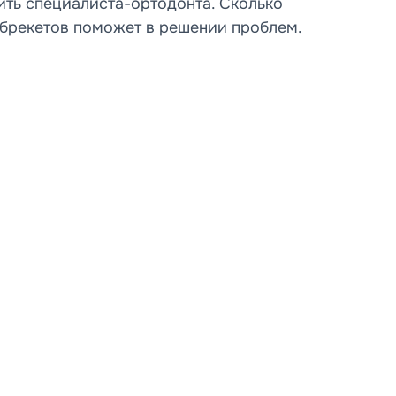
ить специалиста-ортодонта. Сколько
а брекетов поможет в решении проблем.
од