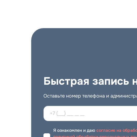
ись на при
Быстрая запись 
Оставьте номер телефона и администра
отделение (г. Королев, пр. К
Я ознакомлен и даю
согласие на обраб
политикой обработки персональных да