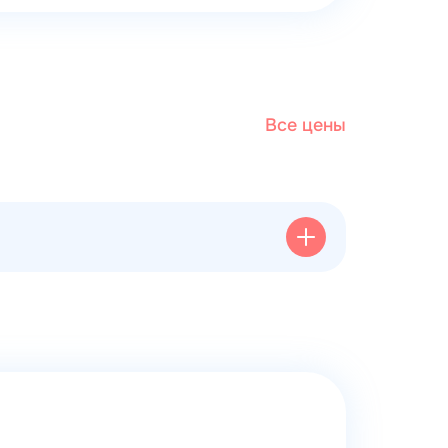
Все цены
а одну челюсть)
от 52736 ₽
от 62855 ₽