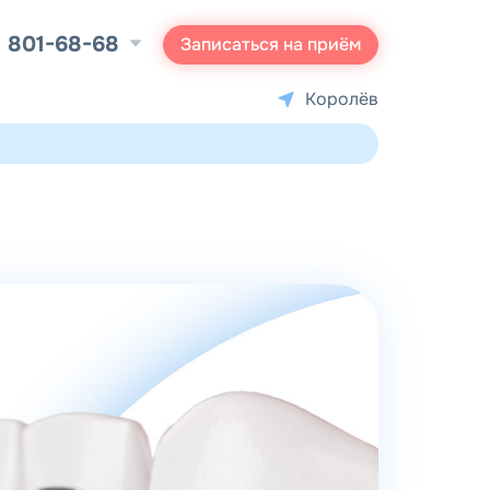
) 801-68-68
Записаться на приём
Королёв