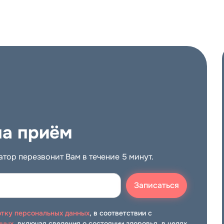
ем
Королёв
на приём
Мытищи
тор перезвонит Вам в течение 5 минут.
осмонавтов, д.11)
Записаться
отку персональных данных
, в соответствии с
нных
, включая сведения о состоянии здоровья, в целях