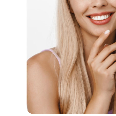
ьмо директ
В