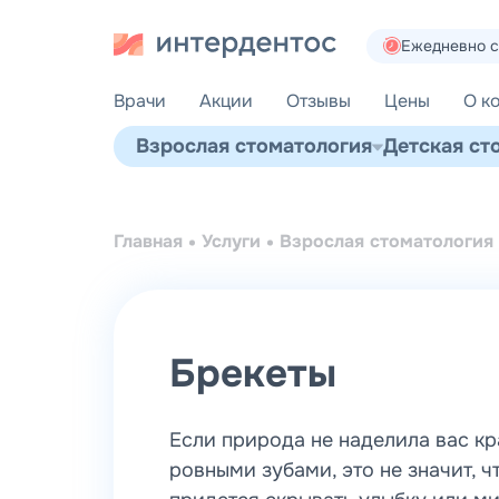
Ежедневно с 
Врачи
Акции
Отзывы
Цены
О к
Взрослая стоматология
Детская ст
Главная
Услуги
Взрослая стоматология
Брекеты
Если природа не наделила вас к
ровными зубами, это не значит, ч