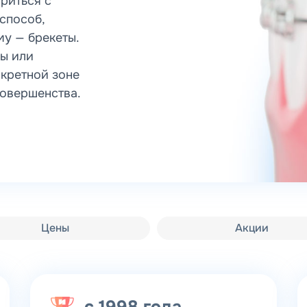
риться с
способ,
у — брекеты.
ы или
нкретной зоне
совершенства.
Цены
Акции