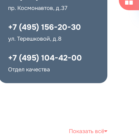
пр. Космонавтов, д.37
+7 (495) 156-20-30
ев, пр. Космонавтов, д.37)
ул. Терешковой, д.8
+7 (495) 104-42-00
Отдел качества
ответствии с
политикой обработк
х записи на прием и оказания ме
ответствии с
политикой обработк
Показать всё
х записи на прием и оказания ме