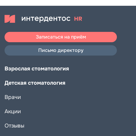
Записаться на приём
Королёв
Письмо директору
Взрослая стоматология
Детская стоматология
Мытищи
Врачи
Акции
Отзывы
Щелково