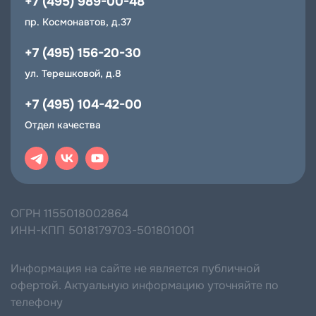
+7 (495) 989-00-48
пр. Космонавтов, д.37
+7 (495) 156-20-30
ул. Терешковой, д.8
+7 (495) 104-42-00
Отдел качества
ОГРН 1155018002864
ИНН-КПП 5018179703-501801001
Информация на сайте не является публичной
офертой. Актуальную информацию уточняйте по
телефону